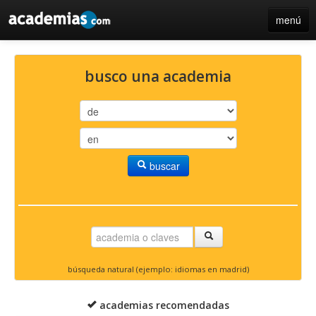
menú
inicio
busco una academia
blog
directorio
iniciar sesión / registro de centros
buscar
búsqueda natural (ejemplo: idiomas en madrid)
academias recomendadas